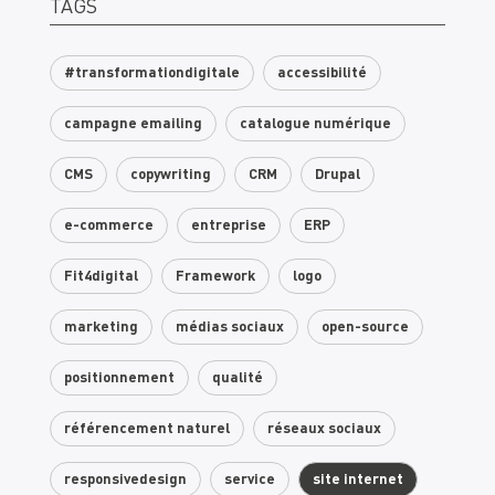
TAGS
#transformationdigitale
accessibilité
campagne emailing
catalogue numérique
CMS
copywriting
CRM
Drupal
e-commerce
entreprise
ERP
Fit4digital
Framework
logo
marketing
médias sociaux
open-source
positionnement
qualité
référencement naturel
réseaux sociaux
responsivedesign
service
site internet