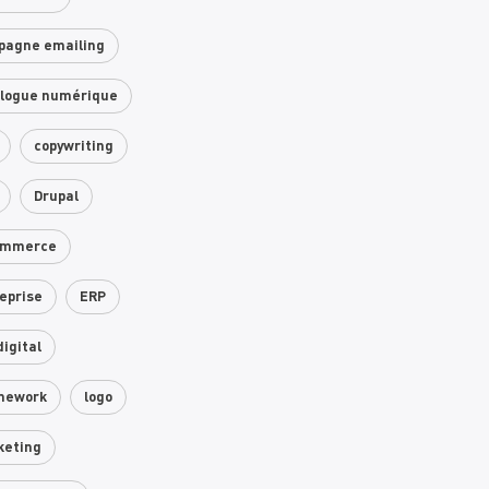
pagne emailing
alogue numérique
copywriting
Drupal
ommerce
eprise
ERP
digital
mework
logo
keting