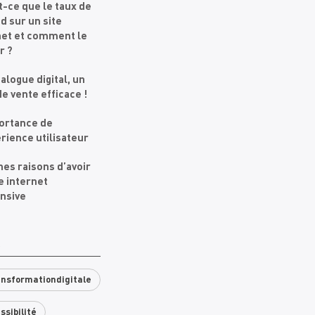
t-ce que le taux de
d sur un site
net et comment le
r ?
alogue digital, un
de vente efficace !
ortance de
érience utilisateur
nes raisons d’avoir
e internet
nsive
S
nsformationdigitale
ssibilité