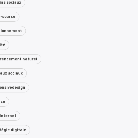
as sociaux
n-source
tionnement
ité
rencement naturel
aux sociaux
onsivedesign
ice
 internet
tégie digitale