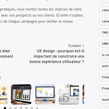
pratiques, vous mettez toutes les chances de votre
cam
vec vos prospects ou vos clients. Et enfin n'oubliez
ts de chaque campagne pour vérifier le niveau
cat
CMS
CRM
Suivant >
s bien
UX design : pourquoi est-il
e-c
ncement
important de construire une
bonne expérience utilisateur ?
entr
I
Fit4
Fra
mar