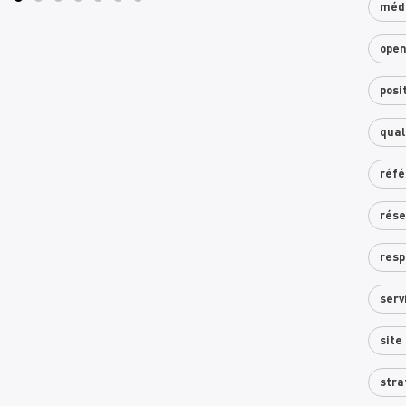
médi
ope
posi
qual
réfé
rése
resp
serv
site
stra