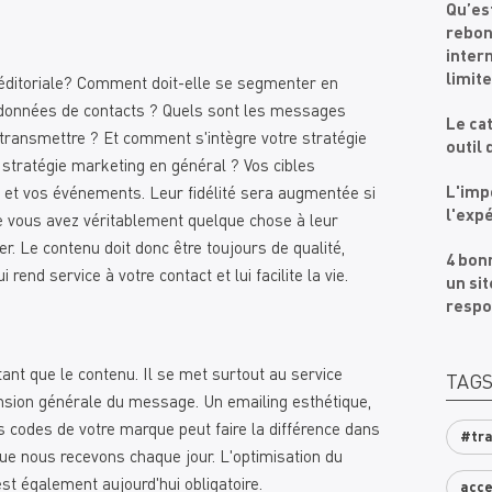
Qu’es
rebon
inter
limite
e éditoriale? Comment doit-elle se segmenter en
 données de contacts ? Quels sont les messages
Le cat
 transmettre ? Et comment s'intègre votre stratégie
outil 
stratégie marketing en général ? Vos cibles
L'imp
 et vos événements. Leur fidélité sera augmentée si
l'exp
e vous avez véritablement quelque chose à leur
r. Le contenu doit donc être toujours de qualité,
4 bon
i rend service à votre contact et lui facilite la vie.
un sit
respo
.
ant que le contenu. Il se met surtout au service
TAG
sion générale du message. Un emailing esthétique,
es codes de votre marque peut faire la différence dans
#tra
que nous recevons chaque jour. L'optimisation du
st également aujourd'hui obligatoire.
acce