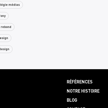
tégie médias
fony
 rebond
esign
design
RÉFÉRENCES
NOTRE HISTOIRE
BLOG