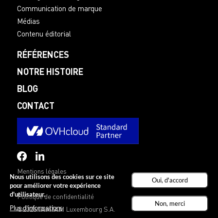
Communication de marque
Médias
Contenu éditorial
RÉFÉRENCES
NOTRE HISTOIRE
BLOG
CONTACT
Mentions légales
Nous utilisons des cookies sur ce site
Oui, d'accord
-
pour améliorer votre expérience
d'utilisateur.
Politique de confidentialité
Non, merci
Plus d'informations
©2026 TAMTAM Luxembourg S.A.